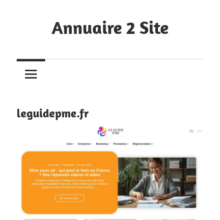
Skip
to
Annuaire 2 Site
content
Retrouvez
les
meilleurs
sites
du
leguidepme.fr
moment