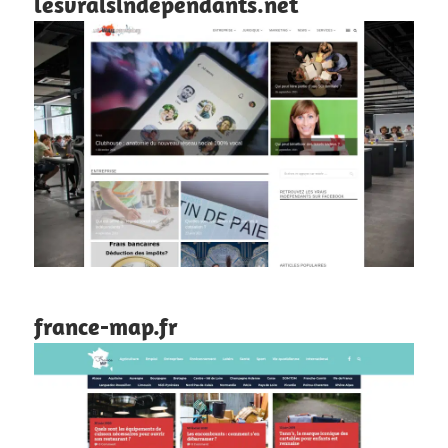
lesvraisindependants.net
france-map.fr